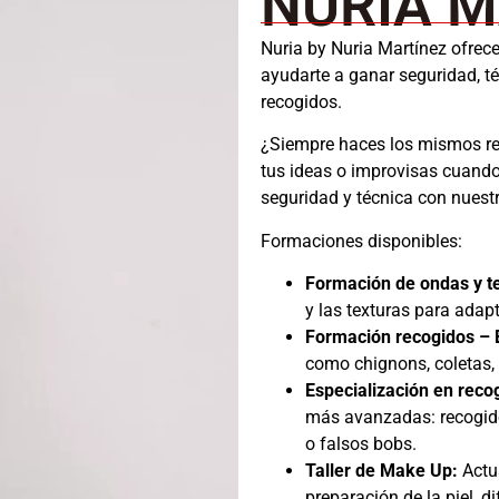
NURIA M
Nuria by Nuria Martínez ofrec
ayudarte a ganar seguridad, téc
recogidos.
¿Siempre haces los mismos re
tus ideas o improvisas cuando
seguridad y técnica con nuest
Formaciones disponibles:
Formación de ondas y t
y las texturas para adapt
Formación recogidos – B
como chignons, coletas, 
Especialización en recog
más avanzadas: recogidos
o falsos bobs.
Taller de Make Up:
Actua
preparación de la piel, 