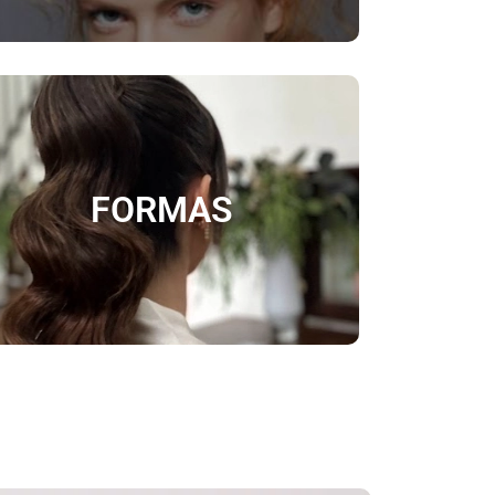
Más Información
FORMAS
peinados que realzan tus facciones.
técnicas personalizadas, logrando
Damos forma a tu cabello con